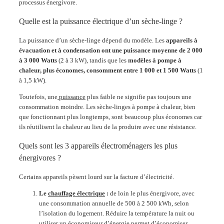
processus énergivore.
Quelle est la puissance électrique d’un sèche-linge ?
La puissance d’un sèche-linge dépend du modèle. Les
appareils à
évacuation et à condensation ont une puissance moyenne de 2 000
à 3 000 Watts
(2 à 3 kW), tandis que les
modèles à pompe à
chaleur, plus économes, consomment entre 1 000 et 1 500 Watts
(1
à 1,5 kW)​.
Toutefois, une
puissance
plus faible ne signifie pas toujours une
consommation moindre. Les sèche-linges à pompe à chaleur, bien
que fonctionnant plus longtemps, sont beaucoup plus économes car
ils réutilisent la chaleur au lieu de la produire avec une résistance.
Quels sont les 3 appareils électroménagers les plus
énergivores ?
Certains appareils pèsent lourd sur la facture d’électricité.
Le
chauffage électrique
:
de loin le plus énergivore, avec
une consommation annuelle de 500 à 2 500 kWh, selon
l’isolation du logement. Réduire la température la nuit ou
utiliser un
économiseur d’énergie
permet d’économiser.