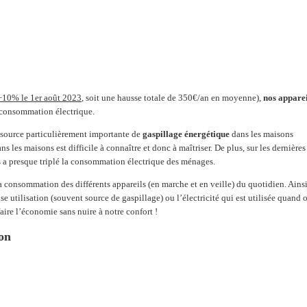
+10% le 1er août 2023
, soit une hausse totale de 350€/an en moyenne),
nos apparei
 consommation électrique.
e source particulièrement importante de
gaspillage énergétique
dans les maisons
 les maisons est difficile à connaître et donc à maîtriser. De plus, sur les dernières
s a presque triplé la consommation électrique des ménages.
a consommation des différents appareils (en marche et en veille) du quotidien. Ainsi,
se utilisation (souvent source de gaspillage) ou l’électricité qui est utilisée quand 
ire l’économie sans nuire à notre confort !
on