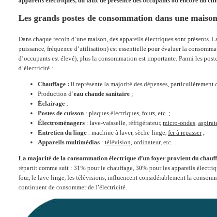
appareils électriques, du taux de présence des occupants ou encore du cli
Les grands postes de consommation dans une maiso
Dans chaque recoin d’une maison, des appareils électriques sont présents. La
puissance, fréquence d’utilisation) est essentielle pour évaluer la consomm
d’occupants est élevé), plus la consommation est importante. Parmi les pos
d’électricité :
Chauffage :
il représente la majorité des dépenses, particulièrement 
Production d’
eau chaude sanitaire
;
Éclairage
;
Postes de cuisson
: plaques électriques, fours, etc. ;
Électroménagers
: lave-vaisselle, réfrigérateur,
micro-ondes
,
aspirat
Entretien du linge
: machine à laver, sèche-linge,
fer à repasser
;
Appareils multimédias
:
télévision
, ordinateur, etc.
La majorité de la consommation électrique d’un foyer provient du chauf
répartit comme suit : 31% pour le chauffage, 30% pour les appareils électriq
four, le lave-linge, les télévisions, influencent considérablement la consomm
continuent de consommer de l’électricité.