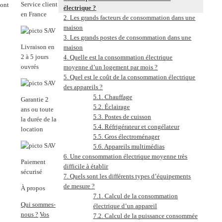
Service client
vont
électrique ?
en France
Les grands facteurs de consommation dans une
maison
Les grands postes de consommation dans une
Livraison en
maison
2 à 5 jours
Quelle est la consommation électrique
ouvrés
moyenne d’un logement par mois ?
Quel est le coût de la consommation électrique
des appareils ?
Chauffage
Garantie 2
Éclairage
ans ou toute
Postes de cuisson
la durée de la
Réfrigérateur et congélateur
location
Gros électroménager
Appareils multimédias
Une consommation électrique moyenne très
Paiement
difficile à établir
sécurisé
Quels sont les différents types d’équipements
de mesure ?
À propos
Calcul de la consommation
Qui sommes-
électrique d’un appareil
nous ?
Vos
Calcul de la puissance consommée