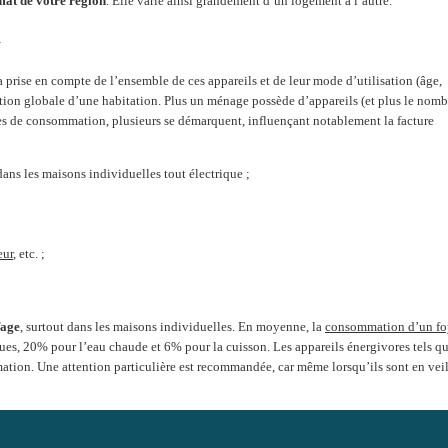
mat de votre région
. Elle varie ainsi grandement d’un logement à l’autre.
n
 prise en compte de l’ensemble de ces appareils et de leur mode d’utilisation (âge,
ation globale d’une habitation. Plus un ménage possède d’appareils (et plus le nomb
tes de consommation, plusieurs se démarquent, influençant notablement la facture
dans les maisons individuelles tout électrique ;
eur
, etc. ;
fage
, surtout dans les maisons individuelles. En moyenne, la
consommation d’un fo
ues, 20% pour l’eau chaude et 6% pour la cuisson. Les appareils énergivores tels qu
ation. Une attention particulière est recommandée, car même lorsqu’ils sont en veill