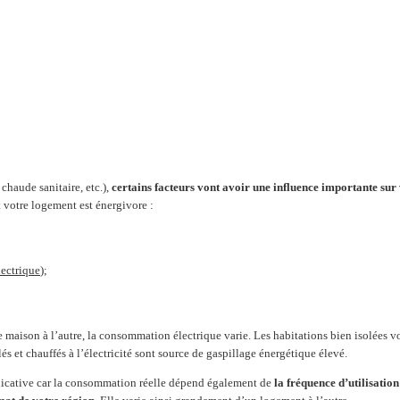
haude sanitaire, etc.),
certains facteurs vont avoir une influence importante sur
t votre logement est énergivore :
lectrique
);
aison à l’autre, la consommation électrique varie. Les habitations bien isolées v
és et chauffés à l’électricité sont source de gaspillage énergétique élevé.
ndicative car la consommation réelle dépend également de
la fréquence d’utilisation