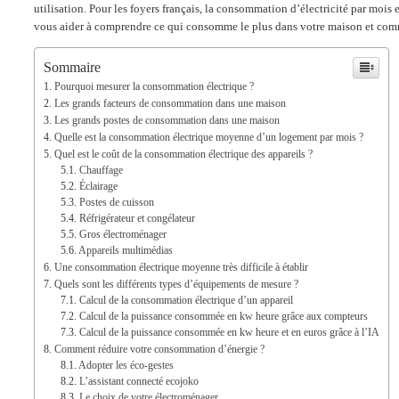
utilisation. Pour les foyers français, la consommation d’électricité par mois 
vous aider à comprendre ce qui consomme le plus dans votre maison et com
Sommaire
Pourquoi mesurer la consommation électrique ?
Les grands facteurs de consommation dans une maison
Les grands postes de consommation dans une maison
Quelle est la consommation électrique moyenne d’un logement par mois ?
Quel est le coût de la consommation électrique des appareils ?
Chauffage
Éclairage
Postes de cuisson
Réfrigérateur et congélateur
Gros électroménager
Appareils multimédias
Une consommation électrique moyenne très difficile à établir
Quels sont les différents types d’équipements de mesure ?
Calcul de la consommation électrique d’un appareil
Calcul de la puissance consommée en kw heure grâce aux compteurs
Calcul de la puissance consommée en kw heure et en euros grâce à l’IA
Comment réduire votre consommation d’énergie ?
Adopter les éco-gestes
L’assistant connecté ecojoko
Le choix de votre électroménager