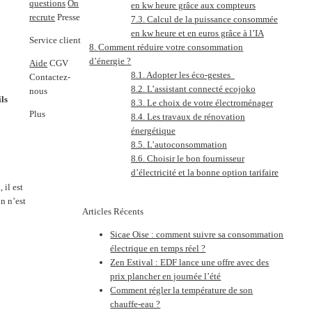
questions
On
en kw heure grâce aux compteurs
recrute
Presse
Calcul de la puissance consommée
en kw heure et en euros grâce à l’IA
Service client
Comment réduire votre consommation
d’énergie ?
Aide
CGV
Adopter les éco-gestes
Contactez-
L’assistant connecté ecojoko
nous
ls
Le choix de votre électroménager
Plus
Les travaux de rénovation
énergétique
L’autoconsommation
Choisir le bon fournisseur
d’électricité et la bonne option tarifaire
 il est
on n’est
Articles Récents
Sicae Oise : comment suivre sa consommation
électrique en temps réel ?
Zen Estival : EDF lance une offre avec des
prix plancher en journée l’été
Comment régler la température de son
chauffe-eau ?