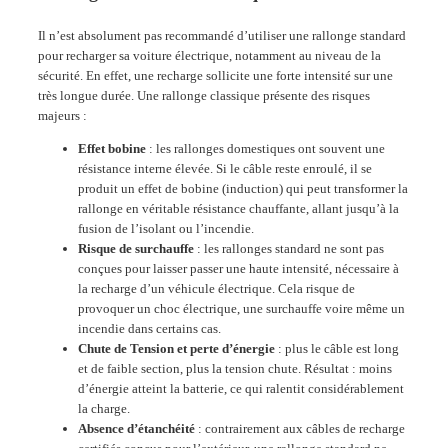
Il n’est absolument pas recommandé d’utiliser une rallonge standard
pour recharger sa voiture électrique, notamment au niveau de la
sécurité. En effet, une recharge
sollicite une forte intensité sur une
très longue durée
. Une rallonge classique présente des risques
majeurs :
Effet bobine
:
les rallonges domestiques ont souvent une
résistance interne élevée
.
Si le câble reste enroulé, il se
produit un effet de bobine (induction) qui peut transformer la
rallonge en véritable résistance chauffante, allant jusqu’à la
fusion de l’isolant ou l’incendie
.
Risque de surchauffe
: l
es rallonges standard ne sont pas
conçues pour laisser passer une haute intensité, nécessaire à
la recharge d’un véhicule électrique. Cela risque de
provoquer un choc électrique, une surchauffe voire même un
incendie dans certains cas.
Chute de Tension et perte d’énergie
:
plus le câble est long
et de faible section, plus la tension chute
.
Résultat : moins
d’énergie atteint la batterie, ce qui ralentit considérablement
la charge
.
Absence d’étanchéité
:
contrairement aux câbles de recharge